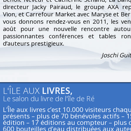
directeur Jacky Pairaud, le groupe AXA re
Vion, et Carrefour Market avec Maryse et Be
vous donnons rendez-vous en 2011, les ven
août pour une nouvelle rencontre autou
passionnantes conférences et tables ro
d’auteurs prestigieux.
Joschi Gui
L'ÎLE AUX
LIVRES,
Le salon du livre de l'île de Ré
L’Île aux livres c’est 10.000 visiteurs ch
présents – plus de 70 bénévoles actifs – 
édition – 17 éditions au compteur – plus d
600 bouteilles d’eau distribuées aux aute