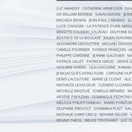
LUC AMADDY
CATHERINE ARMESSEN
DAV
DR WILLIAM BERREBI
SARAH BIASINI
JEAN
RACHIDA BRAKNI
JEAN-PAUL CABANAS
EL
LUCIE CHIGIONI – LA PATIENCE D’UNE ABEIL
BRIGITTE COUDERC JOUZEAU
DELPHINE 
BÉATRICE DE LA BOULAYE
JULIEN DENORM
ALEXANDRE DESOUTTER
MICHAËL DICHTE
CAMILLE FOURNIER
PATRICK FRANÇOIS
H
PHILIPPE GARENNE
JEANNE GAUTHIER
MA
PATRICK GILLET
PATRICK GIROD
HERVÉ 
VIOLAINE HARRIS
LILIA HASSAINE
KARAM
JEAN JACQUES HONG FUAN
CAROLINE HU
DENIS LACOUTURE
MARIE LE CUZIAT
ALIC
MATHILDE LEVASSEUR
CLÉMENT LUZARR
MICHELLE MAZOUÉ
ISABELLE MÉNARD
M
ARSÈNE PAPAZIAN
DOMINIQUE PÉDRONO
MÉLISSA PHILIPPONNEAU
MARIE POINTUR
DELPHINE PRÉVOST
DOMINIKA PUST
KAL
NATHALIE SAINT-CRICQ
NOHAM SELCER
BRUNO THÉOL
BRUCE TOUSSAINT
LUC T