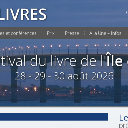
LIVRES
m
es et conférences
Prix
Presse
A la Une – Infos
tival du livre de l'
Île
28 - 29 - 30 août 2026
Le
pr