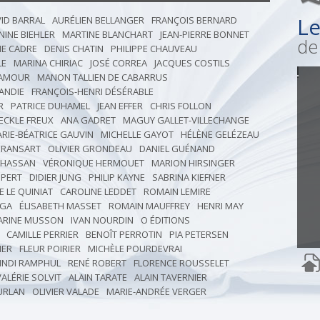
Le
ID BARRAL
AURÉLIEN BELLANGER
FRANÇOIS BERNARD
NINE BIEHLER
MARTINE BLANCHART
JEAN-PIERRE BONNET
de 
IE CADRE
DENIS CHATIN
PHILIPPE CHAUVEAU
LE
MARINA CHIRIAC
JOSÉ CORREA
JACQUES COSTILS
DAMOUR
MANON TALLIEN DE CABARRUS
ANDIE
FRANÇOIS-HENRI DÉSÉRABLE
R
PATRICE DUHAMEL
JEAN EFFER
CHRIS FOLLON
ECKLE FREUX
ANA GADRET
MAGUY GALLET-VILLECHANGE
RIE-BÉATRICE GAUVIN
MICHELLE GAYOT
HÉLÈNE GELÉZEAU
GRANSART
OLIVIER GRONDEAU
DANIEL GUÉNAND
 HASSAN
VÉRONIQUE HERMOUET
MARION HIRSINGER
PPERT
DIDIER JUNG
PHILIP KAYNE
SABRINA KIEFNER
E LE QUINIAT
CAROLINE LEDDET
ROMAIN LEMIRE
AGA
ÉLISABETH MASSET
ROMAIN MAUFFREY
HENRI MAY
ARINE MUSSON
IVAN NOURDIN
O ÉDITIONS
CAMILLE PERRIER
BENOÎT PERROTIN
PIA PETERSEN
IER
FLEUR POIRIER
MICHÈLE POURDEVRAI
INDI RAMPHUL
RENÉ ROBERT
FLORENCE ROUSSELET
VALÉRIE SOLVIT
ALAIN TARATE
ALAIN TAVERNIER
URLAN
OLIVIER VALADE
MARIE-ANDRÉE VERGER