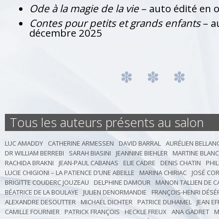
Ode à la magie de la vie
– auto édité en 
Contes pour petits et grands enfants
– a
décembre 2025
Tous les auteurs présents au salon
LUC AMADDY
CATHERINE ARMESSEN
DAVID BARRAL
AURÉLIEN BELLAN
DR WILLIAM BERREBI
SARAH BIASINI
JEANNINE BIEHLER
MARTINE BLAN
RACHIDA BRAKNI
JEAN-PAUL CABANAS
ELIE CADRE
DENIS CHATIN
PHI
LUCIE CHIGIONI – LA PATIENCE D’UNE ABEILLE
MARINA CHIRIAC
JOSÉ CO
BRIGITTE COUDERC JOUZEAU
DELPHINE DAMOUR
MANON TALLIEN DE 
BÉATRICE DE LA BOULAYE
JULIEN DENORMANDIE
FRANÇOIS-HENRI DÉSÉ
ALEXANDRE DESOUTTER
MICHAËL DICHTER
PATRICE DUHAMEL
JEAN EF
CAMILLE FOURNIER
PATRICK FRANÇOIS
HECKLE FREUX
ANA GADRET
M