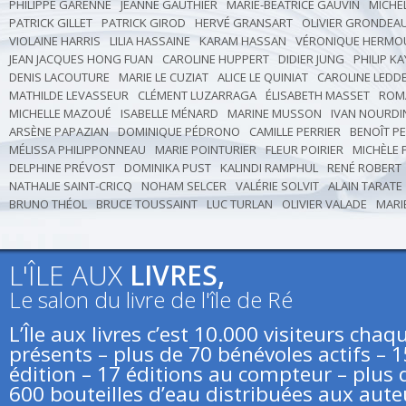
PHILIPPE GARENNE
JEANNE GAUTHIER
MARIE-BÉATRICE GAUVIN
MICHE
PATRICK GILLET
PATRICK GIROD
HERVÉ GRANSART
OLIVIER GRONDEA
VIOLAINE HARRIS
LILIA HASSAINE
KARAM HASSAN
VÉRONIQUE HERMO
JEAN JACQUES HONG FUAN
CAROLINE HUPPERT
DIDIER JUNG
PHILIP K
DENIS LACOUTURE
MARIE LE CUZIAT
ALICE LE QUINIAT
CAROLINE LEDD
MATHILDE LEVASSEUR
CLÉMENT LUZARRAGA
ÉLISABETH MASSET
ROM
MICHELLE MAZOUÉ
ISABELLE MÉNARD
MARINE MUSSON
IVAN NOURDI
ARSÈNE PAPAZIAN
DOMINIQUE PÉDRONO
CAMILLE PERRIER
BENOÎT P
MÉLISSA PHILIPPONNEAU
MARIE POINTURIER
FLEUR POIRIER
MICHÈLE 
DELPHINE PRÉVOST
DOMINIKA PUST
KALINDI RAMPHUL
RENÉ ROBERT
NATHALIE SAINT-CRICQ
NOHAM SELCER
VALÉRIE SOLVIT
ALAIN TARATE
BRUNO THÉOL
BRUCE TOUSSAINT
LUC TURLAN
OLIVIER VALADE
MARI
L'ÎLE AUX
LIVRES,
Le salon du livre de l'île de Ré
L’Île aux livres c’est 10.000 visiteurs ch
présents – plus de 70 bénévoles actifs – 
édition – 17 éditions au compteur – plus d
600 bouteilles d’eau distribuées aux aute