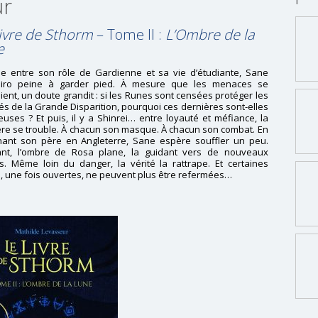
ur
ivre de Sthorm
– Tome II :
L’Ombre de la
e
lée entre son rôle de Gardienne et sa vie d’étudiante, Sane
hiro peine à garder pied. À mesure que les menaces se
lient, un doute grandit : si les Runes sont censées protéger les
tés de la Grande Disparition, pourquoi ces dernières sont-elles
ieuses ? Et puis, il y a Shinrei… entre loyauté et méfiance, la
ère se trouble. À chacun son masque. À chacun son combat. En
gnant son père en Angleterre, Sane espère souffler un peu.
ant, l’ombre de Rosa plane, la guidant vers de nouveaux
s. Même loin du danger, la vérité la rattrape. Et certaines
, une fois ouvertes, ne peuvent plus être refermées…