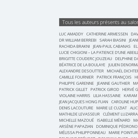
Tous les auteurs présents au salo
LUC AMADDY
CATHERINE ARMESSEN
DAV
DR WILLIAM BERREBI
SARAH BIASINI
JEAN
RACHIDA BRAKNI
JEAN-PAUL CABANAS
EL
LUCIE CHIGIONI – LA PATIENCE D’UNE ABEIL
BRIGITTE COUDERC JOUZEAU
DELPHINE 
BÉATRICE DE LA BOULAYE
JULIEN DENORM
ALEXANDRE DESOUTTER
MICHAËL DICHTE
CAMILLE FOURNIER
PATRICK FRANÇOIS
H
PHILIPPE GARENNE
JEANNE GAUTHIER
MA
PATRICK GILLET
PATRICK GIROD
HERVÉ 
VIOLAINE HARRIS
LILIA HASSAINE
KARAM
JEAN JACQUES HONG FUAN
CAROLINE HU
DENIS LACOUTURE
MARIE LE CUZIAT
ALIC
MATHILDE LEVASSEUR
CLÉMENT LUZARR
MICHELLE MAZOUÉ
ISABELLE MÉNARD
M
ARSÈNE PAPAZIAN
DOMINIQUE PÉDRONO
MÉLISSA PHILIPPONNEAU
MARIE POINTUR