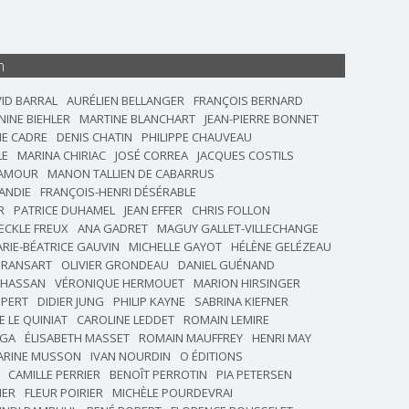
n
ID BARRAL
AURÉLIEN BELLANGER
FRANÇOIS BERNARD
NINE BIEHLER
MARTINE BLANCHART
JEAN-PIERRE BONNET
IE CADRE
DENIS CHATIN
PHILIPPE CHAUVEAU
LE
MARINA CHIRIAC
JOSÉ CORREA
JACQUES COSTILS
DAMOUR
MANON TALLIEN DE CABARRUS
ANDIE
FRANÇOIS-HENRI DÉSÉRABLE
R
PATRICE DUHAMEL
JEAN EFFER
CHRIS FOLLON
ECKLE FREUX
ANA GADRET
MAGUY GALLET-VILLECHANGE
RIE-BÉATRICE GAUVIN
MICHELLE GAYOT
HÉLÈNE GELÉZEAU
GRANSART
OLIVIER GRONDEAU
DANIEL GUÉNAND
 HASSAN
VÉRONIQUE HERMOUET
MARION HIRSINGER
PPERT
DIDIER JUNG
PHILIP KAYNE
SABRINA KIEFNER
E LE QUINIAT
CAROLINE LEDDET
ROMAIN LEMIRE
AGA
ÉLISABETH MASSET
ROMAIN MAUFFREY
HENRI MAY
ARINE MUSSON
IVAN NOURDIN
O ÉDITIONS
CAMILLE PERRIER
BENOÎT PERROTIN
PIA PETERSEN
IER
FLEUR POIRIER
MICHÈLE POURDEVRAI