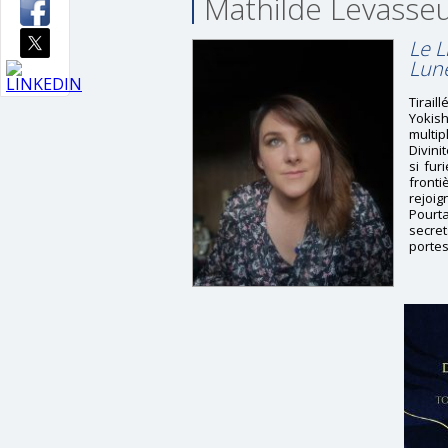
Mathilde Levasse
Le L
Lun
Tirail
Yokis
multip
Divini
si fur
fronti
rejoi
Pourt
secret
portes