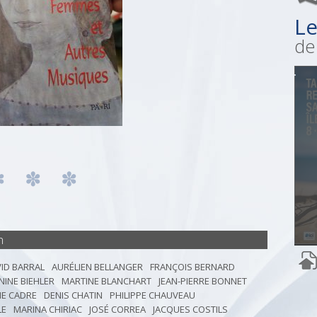
Le
de 
n
ID BARRAL
AURÉLIEN BELLANGER
FRANÇOIS BERNARD
NINE BIEHLER
MARTINE BLANCHART
JEAN-PIERRE BONNET
IE CADRE
DENIS CHATIN
PHILIPPE CHAUVEAU
LE
MARINA CHIRIAC
JOSÉ CORREA
JACQUES COSTILS