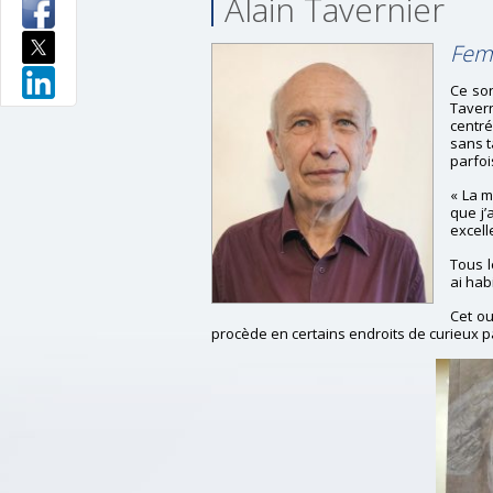
Alain Tavernier
Fem
Ce son
Tavern
centr
sans 
parfoi
« La m
que j’
excell
Tous l
ai hab
Cet ou
procède en certains endroits de curieux 