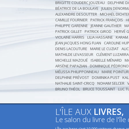
BRIGITTE COUDERC JOUZEAU
DELPHINE 
BÉATRICE DE LA BOULAYE
JULIEN DENORM
ALEXANDRE DESOUTTER
MICHAËL DICHTE
CAMILLE FOURNIER
PATRICK FRANÇOIS
H
PHILIPPE GARENNE
JEANNE GAUTHIER
MA
PATRICK GILLET
PATRICK GIROD
HERVÉ 
VIOLAINE HARRIS
LILIA HASSAINE
KARAM
JEAN JACQUES HONG FUAN
CAROLINE HU
DENIS LACOUTURE
MARIE LE CUZIAT
ALIC
MATHILDE LEVASSEUR
CLÉMENT LUZARR
MICHELLE MAZOUÉ
ISABELLE MÉNARD
M
ARSÈNE PAPAZIAN
DOMINIQUE PÉDRONO
MÉLISSA PHILIPPONNEAU
MARIE POINTUR
DELPHINE PRÉVOST
DOMINIKA PUST
KAL
NATHALIE SAINT-CRICQ
NOHAM SELCER
BRUNO THÉOL
BRUCE TOUSSAINT
LUC T
L'ÎLE AUX
LIVRES,
Le salon du livre de l'île
L’Île aux livres c’est 10.000 visiteurs chaque