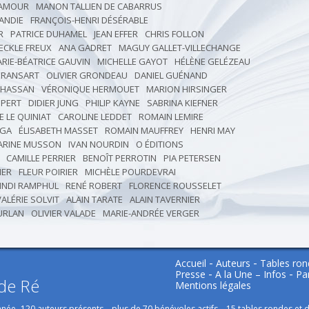
DAMOUR
MANON TALLIEN DE CABARRUS
ANDIE
FRANÇOIS-HENRI DÉSÉRABLE
R
PATRICE DUHAMEL
JEAN EFFER
CHRIS FOLLON
ECKLE FREUX
ANA GADRET
MAGUY GALLET-VILLECHANGE
RIE-BÉATRICE GAUVIN
MICHELLE GAYOT
HÉLÈNE GELÉZEAU
GRANSART
OLIVIER GRONDEAU
DANIEL GUÉNAND
 HASSAN
VÉRONIQUE HERMOUET
MARION HIRSINGER
PPERT
DIDIER JUNG
PHILIP KAYNE
SABRINA KIEFNER
E LE QUINIAT
CAROLINE LEDDET
ROMAIN LEMIRE
AGA
ÉLISABETH MASSET
ROMAIN MAUFFREY
HENRI MAY
ARINE MUSSON
IVAN NOURDIN
O ÉDITIONS
CAMILLE PERRIER
BENOÎT PERROTIN
PIA PETERSEN
IER
FLEUR POIRIER
MICHÈLE POURDEVRAI
INDI RAMPHUL
RENÉ ROBERT
FLORENCE ROUSSELET
VALÉRIE SOLVIT
ALAIN TARATE
ALAIN TAVERNIER
URLAN
OLIVIER VALADE
MARIE-ANDRÉE VERGER
Accueil
Auteurs
Tables ron
Presse
A la Une – Infos
Pa
 de Ré
Mentions légales
 année -120 auteurs présents – plus de 70 bénévoles actifs – 15 tables rondes et 