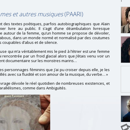
mes et autres musiques
(PAARI)
t des textes poétiques, parfois autobiographiques que Alain
ier livre au public. Il s’agit d’une déambulation livresque
ée autour de la femme, qu’un homme se propose de dévoiler,
tabous, dans un monde normé et normalisé par des coutumes
s coupables d’abus et de silence.
use qui m’a véritablement mis le pied à l’étrier est une femme
ai rencontrée par un froid glacial alors que j’étais venu voir un
ent documentaire sur les monstres marins…
es personnages féminins que j’ai pu croiser depuis elle, je les
illés avec sa fluidité et son amour de la musique, du verbe… »
vrage dévoile le réel quotidien de nombreuses existences, et
parallélismes, comme dans Ambiguïtés.