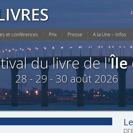
LIVRES
m
es et conférences
Prix
Presse
A la Une – Infos
tival du livre de l'
Île
28 - 29 - 30 août 2026
Le
pr