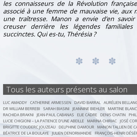
les connaisseurs de la Révolution français
associé à une femme de mauvaise vie, aux m
une traîtresse. Manon a envie d’en savoi
creuser derrière les légendes familiales
succinctes. Qui es-tu, Thérésia ?
Tous les auteurs présents au salon
LUC AMADDY
CATHERINE ARMESSEN
DAVID BARRAL
AURÉLIEN BELLAN
DR WILLIAM BERREBI
SARAH BIASINI
JEANNINE BIEHLER
MARTINE BLAN
RACHIDA BRAKNI
JEAN-PAUL CABANAS
ELIE CADRE
DENIS CHATIN
PHI
LUCIE CHIGIONI – LA PATIENCE D’UNE ABEILLE
MARINA CHIRIAC
JOSÉ CO
BRIGITTE COUDERC JOUZEAU
DELPHINE DAMOUR
MANON TALLIEN DE 
BÉATRICE DE LA BOULAYE
JULIEN DENORMANDIE
FRANÇOIS-HENRI DÉSÉ