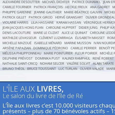
ALEXANDRE DESOUTTER
MICHAËL DICHTER
PATRICE DUHAMEL
JEAN EF
CAMILLE FOURNIER
PATRICK FRANÇOIS
HECKLE FREUX
ANA GADRET
M
PHILIPPE GARENNE
JEANNE GAUTHIER
MARIE-BÉATRICE GAUVIN
MICHE
PATRICK GILLET
PATRICK GIROD
HERVÉ GRANSART
OLIVIER GRONDEA
VIOLAINE HARRIS
LILIA HASSAINE
KARAM HASSAN
VÉRONIQUE HERMO
JEAN JACQUES HONG FUAN
CAROLINE HUPPERT
DIDIER JUNG
PHILIP K
DENIS LACOUTURE
MARIE LE CUZIAT
ALICE LE QUINIAT
CAROLINE LEDD
MATHILDE LEVASSEUR
CLÉMENT LUZARRAGA
ÉLISABETH MASSET
ROM
MICHELLE MAZOUÉ
ISABELLE MÉNARD
MARINE MUSSON
IVAN NOURDI
ARSÈNE PAPAZIAN
DOMINIQUE PÉDRONO
CAMILLE PERRIER
BENOÎT P
MÉLISSA PHILIPPONNEAU
MARIE POINTURIER
FLEUR POIRIER
MICHÈLE 
DELPHINE PRÉVOST
DOMINIKA PUST
KALINDI RAMPHUL
RENÉ ROBERT
NATHALIE SAINT-CRICQ
NOHAM SELCER
VALÉRIE SOLVIT
ALAIN TARATE
BRUNO THÉOL
BRUCE TOUSSAINT
LUC TURLAN
OLIVIER VALADE
MARI
L'ÎLE AUX
LIVRES,
Le salon du livre de l'île de Ré
L’Île aux livres c’est 10.000 visiteurs ch
présents – plus de 70 bénévoles actifs – 