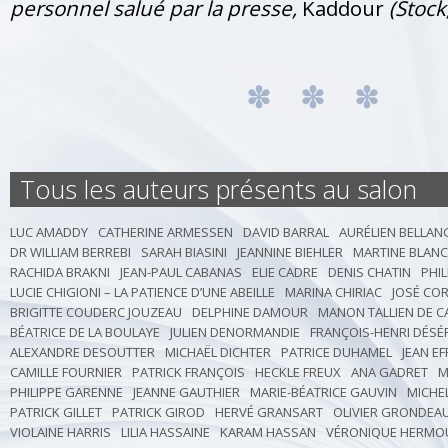
personnel salué par la presse,
Kaddour
(Stock
Tous les auteurs présents au salon
LUC AMADDY
CATHERINE ARMESSEN
DAVID BARRAL
AURÉLIEN BELLAN
DR WILLIAM BERREBI
SARAH BIASINI
JEANNINE BIEHLER
MARTINE BLAN
RACHIDA BRAKNI
JEAN-PAUL CABANAS
ELIE CADRE
DENIS CHATIN
PHI
LUCIE CHIGIONI – LA PATIENCE D’UNE ABEILLE
MARINA CHIRIAC
JOSÉ CO
BRIGITTE COUDERC JOUZEAU
DELPHINE DAMOUR
MANON TALLIEN DE 
BÉATRICE DE LA BOULAYE
JULIEN DENORMANDIE
FRANÇOIS-HENRI DÉSÉ
ALEXANDRE DESOUTTER
MICHAËL DICHTER
PATRICE DUHAMEL
JEAN EF
CAMILLE FOURNIER
PATRICK FRANÇOIS
HECKLE FREUX
ANA GADRET
M
PHILIPPE GARENNE
JEANNE GAUTHIER
MARIE-BÉATRICE GAUVIN
MICHE
PATRICK GILLET
PATRICK GIROD
HERVÉ GRANSART
OLIVIER GRONDEA
VIOLAINE HARRIS
LILIA HASSAINE
KARAM HASSAN
VÉRONIQUE HERMO