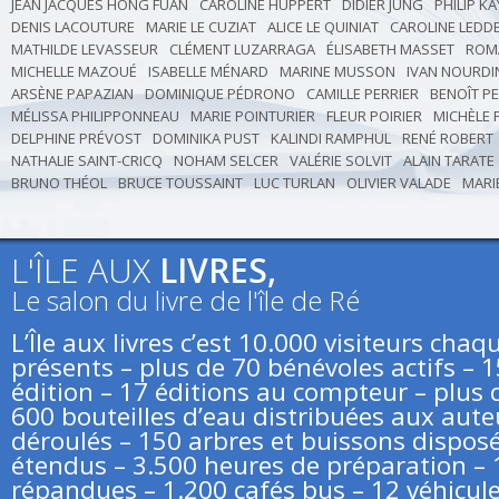
JEAN JACQUES HONG FUAN
CAROLINE HUPPERT
DIDIER JUNG
PHILIP K
DENIS LACOUTURE
MARIE LE CUZIAT
ALICE LE QUINIAT
CAROLINE LEDD
MATHILDE LEVASSEUR
CLÉMENT LUZARRAGA
ÉLISABETH MASSET
ROM
MICHELLE MAZOUÉ
ISABELLE MÉNARD
MARINE MUSSON
IVAN NOURDI
ARSÈNE PAPAZIAN
DOMINIQUE PÉDRONO
CAMILLE PERRIER
BENOÎT P
MÉLISSA PHILIPPONNEAU
MARIE POINTURIER
FLEUR POIRIER
MICHÈLE 
DELPHINE PRÉVOST
DOMINIKA PUST
KALINDI RAMPHUL
RENÉ ROBERT
NATHALIE SAINT-CRICQ
NOHAM SELCER
VALÉRIE SOLVIT
ALAIN TARATE
BRUNO THÉOL
BRUCE TOUSSAINT
LUC TURLAN
OLIVIER VALADE
MARI
L'ÎLE AUX
LIVRES,
Le salon du livre de l'île de Ré
L’Île aux livres c’est 10.000 visiteurs ch
présents – plus de 70 bénévoles actifs – 
édition – 17 éditions au compteur – plus d
600 bouteilles d’eau distribuées aux aute
déroulés – 150 arbres et buissons disposé
étendus – 3.500 heures de préparation – 
répandues – 1.200 cafés bus – 12 véhicule