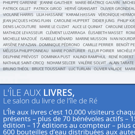
PHILIPPE GARENNE
JEANNE GAUTHIER
MARIE-BÉATRICE GAUVIN
MICHE
PATRICK GILLET
PATRICK GIROD
HERVÉ GRANSART
OLIVIER GRONDEA
VIOLAINE HARRIS
LILIA HASSAINE
KARAM HASSAN
VÉRONIQUE HERMO
JEAN JACQUES HONG FUAN
CAROLINE HUPPERT
DIDIER JUNG
PHILIP K
DENIS LACOUTURE
MARIE LE CUZIAT
ALICE LE QUINIAT
CAROLINE LEDD
MATHILDE LEVASSEUR
CLÉMENT LUZARRAGA
ÉLISABETH MASSET
ROM
MICHELLE MAZOUÉ
ISABELLE MÉNARD
MARINE MUSSON
IVAN NOURDI
ARSÈNE PAPAZIAN
DOMINIQUE PÉDRONO
CAMILLE PERRIER
BENOÎT P
MÉLISSA PHILIPPONNEAU
MARIE POINTURIER
FLEUR POIRIER
MICHÈLE 
DELPHINE PRÉVOST
DOMINIKA PUST
KALINDI RAMPHUL
RENÉ ROBERT
NATHALIE SAINT-CRICQ
NOHAM SELCER
VALÉRIE SOLVIT
ALAIN TARATE
BRUNO THÉOL
BRUCE TOUSSAINT
LUC TURLAN
OLIVIER VALADE
MARI
L'ÎLE AUX
LIVRES,
Le salon du livre de l'île de Ré
L’Île aux livres c’est 10.000 visiteurs ch
présents – plus de 70 bénévoles actifs – 
édition – 17 éditions au compteur – plus d
600 bouteilles d’eau distribuées aux aute