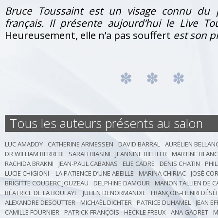
Bruce Toussaint est un visage connu du 
français. Il présente aujourd’hui le Live T
Heureusement, elle n’a pas souffert
est son pr
Tous les auteurs présents au salon
LUC AMADDY
CATHERINE ARMESSEN
DAVID BARRAL
AURÉLIEN BELLAN
DR WILLIAM BERREBI
SARAH BIASINI
JEANNINE BIEHLER
MARTINE BLAN
RACHIDA BRAKNI
JEAN-PAUL CABANAS
ELIE CADRE
DENIS CHATIN
PHI
LUCIE CHIGIONI – LA PATIENCE D’UNE ABEILLE
MARINA CHIRIAC
JOSÉ CO
BRIGITTE COUDERC JOUZEAU
DELPHINE DAMOUR
MANON TALLIEN DE 
BÉATRICE DE LA BOULAYE
JULIEN DENORMANDIE
FRANÇOIS-HENRI DÉSÉ
ALEXANDRE DESOUTTER
MICHAËL DICHTER
PATRICE DUHAMEL
JEAN EF
CAMILLE FOURNIER
PATRICK FRANÇOIS
HECKLE FREUX
ANA GADRET
M